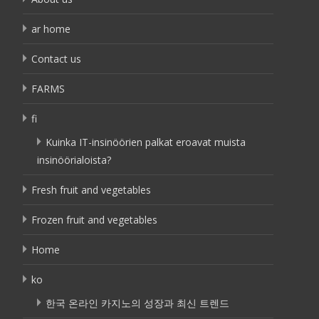
ar home
Contact us
FARMS
fi
Kuinka IT-insinöörien palkat eroavat muista
insinöörialoista?
Fresh fruit and vegetables
Frozen fruit and vegetables
Home
ko
한국 온라인 카지노의 성장과 최신 트렌드