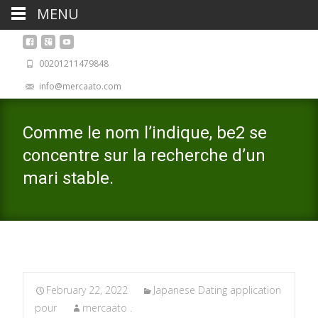
MENU
00201211479848
info@mercaato.com
Comme le nom l’indique, be2 se
concentre sur la recherche d’un
mari stable.
February 22, 2022
Japanese Dating application
pour
mercaato .