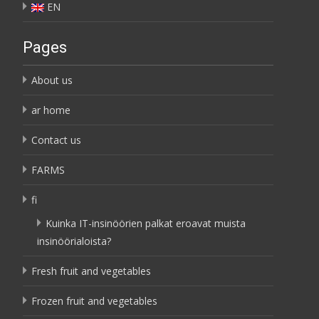
EN
Pages
About us
ar home
Contact us
FARMS
fi
Kuinka IT-insinöörien palkat eroavat muista
insinöörialoista?
Fresh fruit and vegetables
Frozen fruit and vegetables