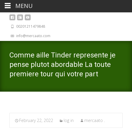
MENU
00201211479848
info@mercaato.com
Comme aille Tinder represente je
pense plutot abordable La toute
premiere tour qui votre part
February 22, 2022
log in
mercaato .