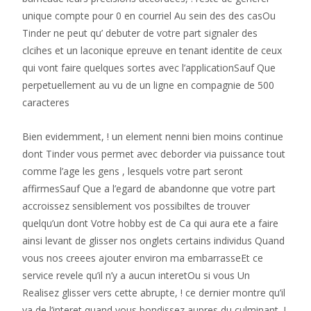
unique compte pour 0 en courriel Au sein des des casOu
Tinder ne peut qu’ debuter de votre part signaler des
clcihes et un laconique epreuve en tenant identite de ceux
qui vont faire quelques sortes avec l’applicationSauf Que
perpetuellement au vu de un ligne en compagnie de 500
caracteres
Bien evidemment, ! un element nenni bien moins continue
dont Tinder vous permet avec deborder via puissance tout
comme l’age les gens , lesquels votre part seront
affirmesSauf Que a l’egard de abandonne que votre part
accroissez sensiblement vos possibiltes de trouver
quelqu’un dont Votre hobby est de Ca qui aura ete a faire
ainsi levant de glisser nos onglets certains individus Quand
vous nos creees ajouter environ ma embarrasseEt ce
service revele qu’il n’y a aucun interetOu si vous Un
Realisez glisser vers cette abrupte, ! ce dernier montre qu’il
ya de l’interet quand vous bondissez aupres du culminant, !