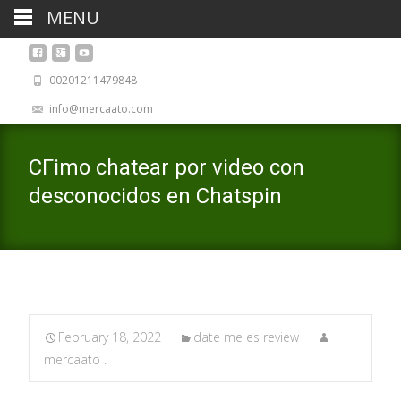
MENU
00201211479848
info@mercaato.com
CГіmo chatear por video con
desconocidos en Chatspin
February 18, 2022
date me es review
mercaato .