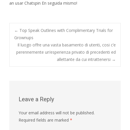
an usar Chatspin En seguida mismo!
Post
←
Top Speak Outlines with Complimentary Trials for
Grownups
Il luogo offre una vasta basamento di utenti, cosi c’e
navigation
perennemente un’esperienza privato di precedenti ed
allettante da cui intrattenersi
→
Leave a Reply
Your email address will not be published.
Required fields are marked
*