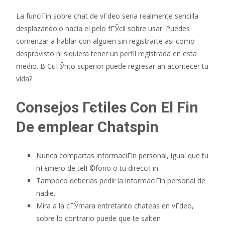
La funciГіn sobre chat de vГ­deo seri­a realmente sencilla
desplazandolo hacia el pelo fГЎcil sobre usar. Puedes
comenzar a hablar con alguien sin registrarte asi­ como
desprovisto ni siquiera tener un perfil registrada en esta
medio. ВїCuГЎnto superior puede regresar an acontecer tu
vida?
Consejos Гєtiles Con El Fin
De emplear Chatspin
Nunca compartas informaciГіn personal, igual que tu
nГєmero de telГ©fono o tu direcciГіn
Tampoco deberias pedir la informaciГіn personal de
nadie.
Mira a la cГЎmara entretanto chateas en vГ­deo,
sobre lo contrario puede que te salten