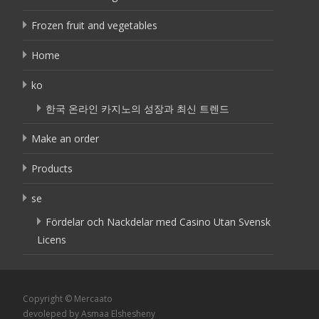
Frozen fruit and vegetables
Home
ko
한국 온라인 카지노의 성장과 최신 트렌드
Make an order
Products
se
Fördelar och Nackdelar med Casino Utan Svensk
Licens
Copyright © Mercaato
devoleped by Asmaa Elshesheny