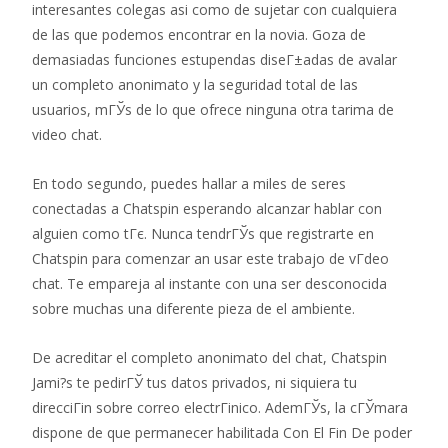
interesantes colegas asi­ como de sujetar con cualquiera
de las que podemos encontrar en la novia. Goza de
demasiadas funciones estupendas diseГ±adas de avalar
un completo anonimato y la seguridad total de las
usuarios, mГЎs de lo que ofrece ninguna otra tarima de
video chat.
En todo segundo, puedes hallar a miles de seres
conectadas a Chatspin esperando alcanzar hablar con
alguien como tГє. Nunca tendrГЎs que registrarte en
Chatspin para comenzar an usar este trabajo de vГ­deo
chat. Te empareja al instante con una ser desconocida
sobre muchas una diferente pieza de el ambiente.
De acreditar el completo anonimato del chat, Chatspin
Jami?s te pedirГЎ tus datos privados, ni siquiera tu
direcciГіn sobre correo electrГіnico.
AdemГЎs, la cГЎmara
dispone de que permanecer habilitada Con El Fin De poder