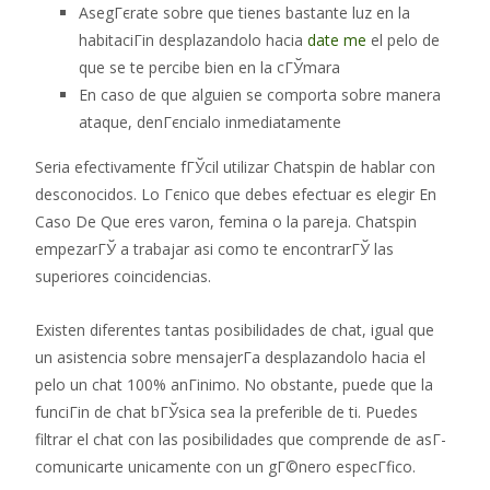
AsegГєrate sobre que tienes bastante luz en la
habitaciГіn desplazandolo hacia
date me
el pelo de
que se te percibe bien en la cГЎmara
En caso de que alguien se comporta sobre manera
ataque, denГєncialo inmediatamente
Seri­a efectivamente fГЎcil utilizar Chatspin de hablar con
desconocidos. Lo Гєnico que debes efectuar es elegir En
Caso De Que eres varon, femina o la pareja. Chatspin
empezarГЎ a trabajar asi­ como te encontrarГЎ las
superiores coincidencias.
Existen diferentes tantas posibilidades de chat, igual que
un asistencia sobre mensajerГ­a desplazandolo hacia el
pelo un chat 100% anГіnimo. No obstante, puede que la
funciГіn de chat bГЎsica sea la preferible de ti. Puedes
filtrar el chat con las posibilidades que comprende de asГ­
comunicarte unicamente con un gГ©nero especГ­fico.