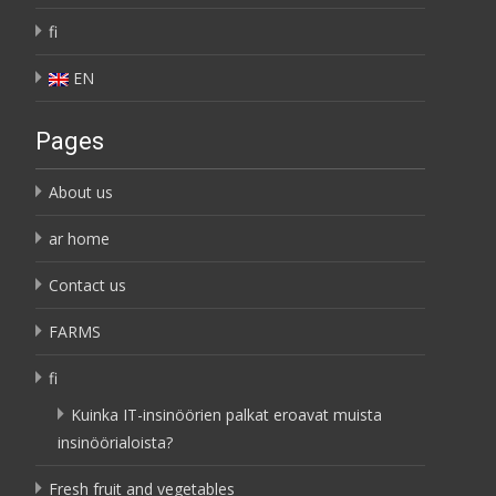
fi
EN
Pages
About us
ar home
Contact us
FARMS
fi
Kuinka IT-insinöörien palkat eroavat muista
insinöörialoista?
Fresh fruit and vegetables