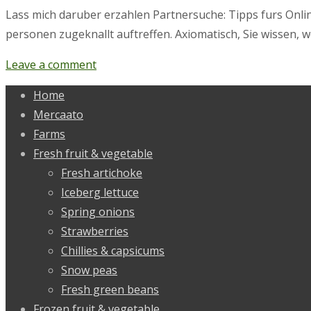
Lass mich daruber erzahlen Partnersuche: Tipps furs Onli
personen zugeknallt auftreffen. Axiomatisch, Sie wissen, 
Leave a comment
Home
Mercaato
Farms
Fresh fruit & vegetable
Fresh artichoke
Iceberg lettuce
Spring onions
Strawberries
Chillies & capsicums
Snow peas
Fresh green beans
Frozen fruit & vegetable