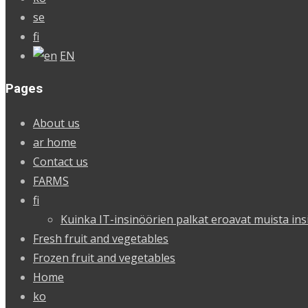
se
fi
EN
Pages
About us
ar home
Contact us
FARMS
fi
Kuinka IT-insinöörien palkat eroavat muista ins
Fresh fruit and vegetables
Frozen fruit and vegetables
Home
ko