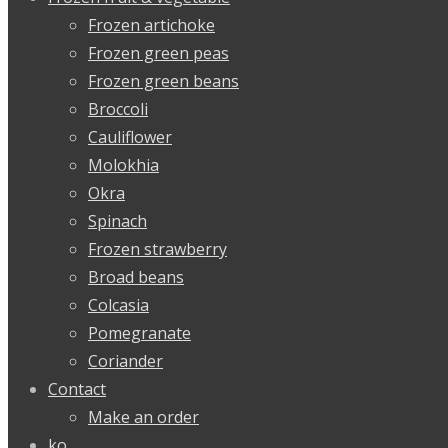
Frozen artichoke
Frozen green peas
Frozen green beans
Broccoli
Cauliflower
Molokhia
Okra
Spinach
Frozen strawberry
Broad beans
Colcasia
Pomegranate
Coriander
Contact
Make an order
ko