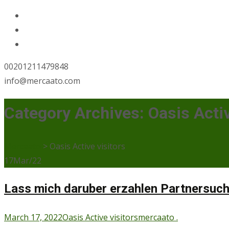
00201211479848
info@mercaato.com
Category Archives: Oasis Activ
Mercaato
>
Oasis Active visitors
17
Mar/22
Lass mich daruber erzahlen Partnersuche
March 17, 2022
Oasis Active visitors
mercaato .