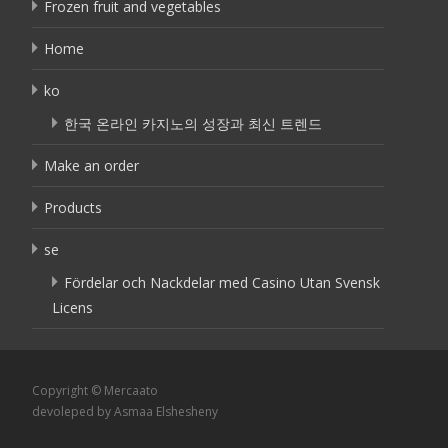
Frozen fruit and vegetables
Home
ko
한국 온라인 카지노의 성장과 최신 트렌드
Make an order
Products
se
Fördelar och Nackdelar med Casino Utan Svensk
Licens
Copyright © Mercaato
devoleped by Asmaa Elshesheny