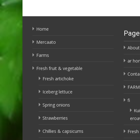
Home
Page
Mercaato
About
Farms
ar ho
Fresh fruit & vegetable
Conta
Fresh artichoke
FARM
Iceberg lettuce
fi
Spring onions
Kui
Strawberries
eroa
Chillies & capsicums
Fresh 