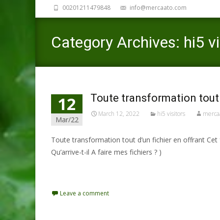
00201211479848
info@mercaato.com
Category Archives: hi5 vi
Toute transformation tout 
12
March 12, 2022
hi5 visitors
mercaa
Mar/22
Toute transformation tout d’un fichier en offrant Cet 
Qu’arrive-t-il A faire mes fichiers ? )
Read More…
Leave a comment