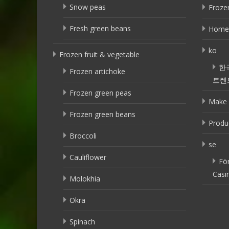
Snow peas
Frozen
Fresh green beans
Home
ko
Frozen fruit & vegetable
한
Frozen artichoke
트렌
Frozen green peas
Make 
Frozen green beans
Produ
Broccoli
se
Cauliflower
Fö
Casi
Molokhia
Okra
Spinach