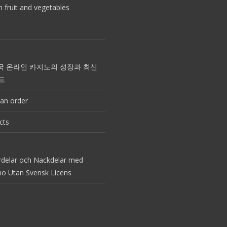
 fruit and vegetables
국 온라인 카지노의 성장과 최신
드
an order
cts
rdelar och Nackdelar med
no Utan Svensk Licens