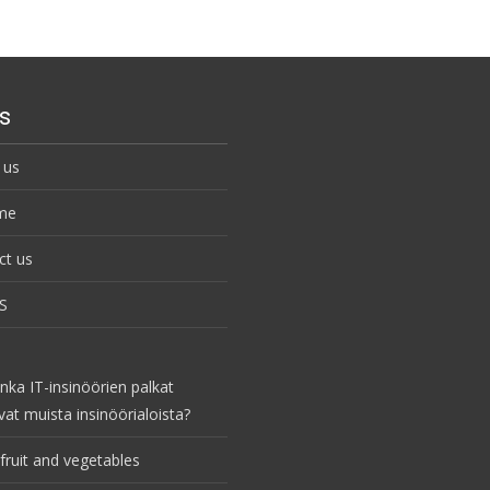
s
 us
me
ct us
S
nka IT-insinöörien palkat
vat muista insinöörialoista?
fruit and vegetables