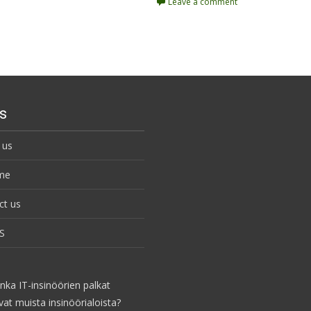
Leave a comment
s
 us
me
ct us
S
nka IT-insinöörien palkat
vat muista insinöörialoista?