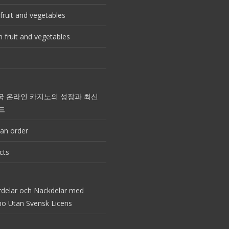
fruit and vegetables
 fruit and vegetables
국 온라인 카지노의 성장과 최신
드
an order
cts
rdelar och Nackdelar med
no Utan Svensk Licens