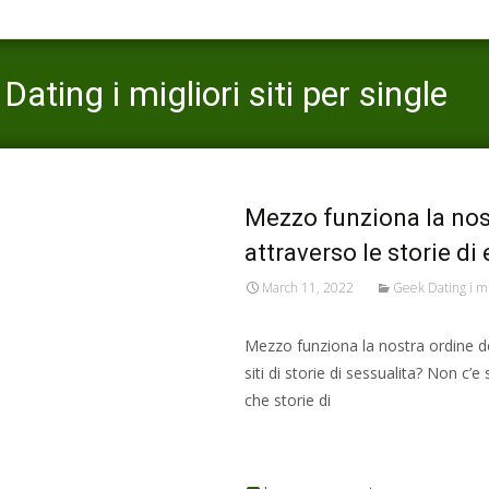
ting i migliori siti per single
Mezzo funziona la nost
attraverso le storie di
March 11, 2022
Geek Dating i mig
Mezzo funziona la nostra ordine dei
siti di storie di sessualita? Non c’e
che storie di
Read More…