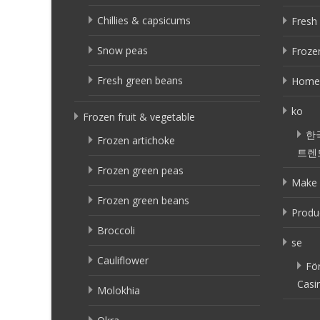
Chillies & capsicums
Fresh 
Snow peas
Frozen
Fresh green beans
Home
ko
Frozen fruit & vegetable
한
Frozen artichoke
트렌
Frozen green peas
Make 
Frozen green beans
Produ
Broccoli
se
Cauliflower
Fö
Casi
Molokhia