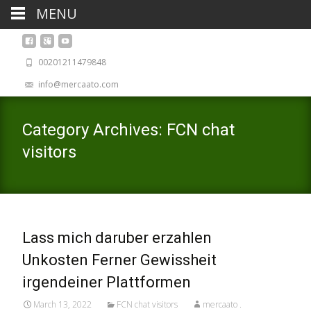
MENU
00201211479848
info@mercaato.com
Category Archives: FCN chat
visitors
Lass mich daruber erzahlen
Unkosten Ferner Gewissheit
irgendeiner Plattformen
March 13, 2022
FCN chat visitors
mercaato .