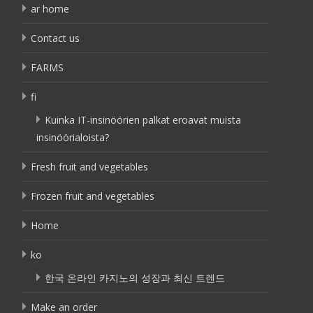
ar home
Contact us
FARMS
fi
Kuinka IT-insinöörien palkat eroavat muista
insinöörialoista?
Fresh fruit and vegetables
Frozen fruit and vegetables
Home
ko
한국 온라인 카지노의 성장과 최신 트렌드
Make an order