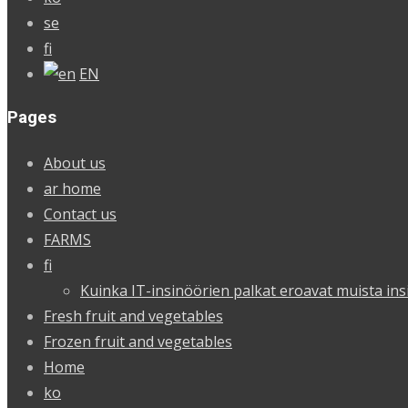
se
fi
EN
Pages
About us
ar home
Contact us
FARMS
fi
Kuinka IT-insinöörien palkat eroavat muista ins
Fresh fruit and vegetables
Frozen fruit and vegetables
Home
ko