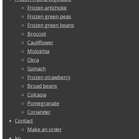
Frozen artichoke
Frozen green peas
Frozen green beans
Broccoli
Cauliflower
Molokhia
Okra
Spinach
Frozen strawberry
Broad beans
Colcasia
Pomegranate
Coriander
Contact
Make an order
ko