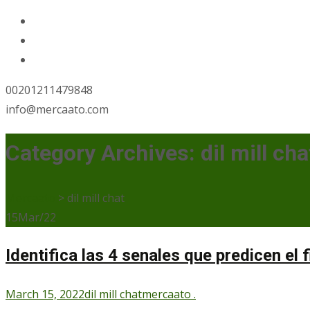
00201211479848
info@mercaato.com
Category Archives: dil mill cha
Mercaato
>
dil mill chat
15
Mar/22
Identifica las 4 senales que predicen el f
March 15, 2022
dil mill chat
mercaato .