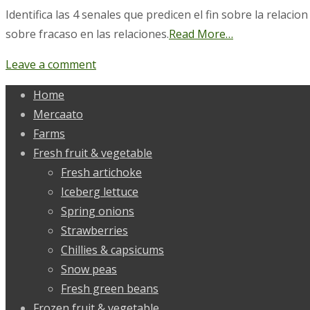
Identifica las 4 senales que predicen el fin sobre la rela
sobre fracaso en las relaciones.
Read More…
Leave a comment
Home
Mercaato
Farms
Fresh fruit & vegetable
Fresh artichoke
Iceberg lettuce
Spring onions
Strawberries
Chillies & capsicums
Snow peas
Fresh green beans
Frozen fruit & vegetable