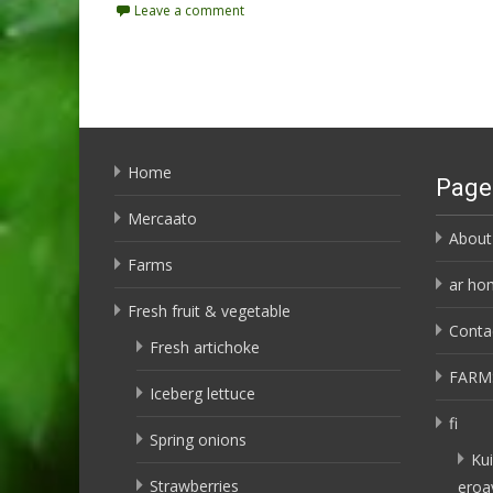
Leave a comment
Home
Page
Mercaato
About
Farms
ar ho
Fresh fruit & vegetable
Conta
Fresh artichoke
FARM
Iceberg lettuce
fi
Spring onions
Kui
Strawberries
eroa