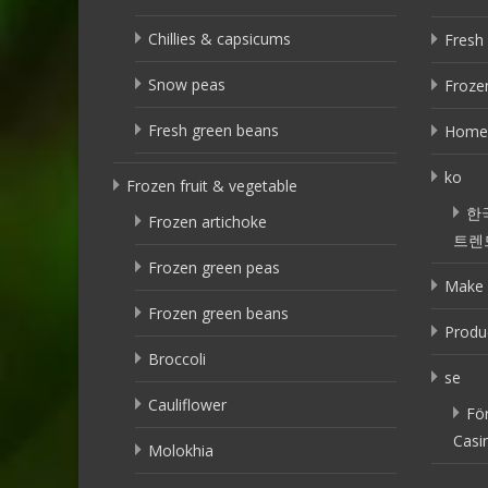
Chillies & capsicums
Fresh 
Snow peas
Frozen
Fresh green beans
Home
ko
Frozen fruit & vegetable
한
Frozen artichoke
트렌
Frozen green peas
Make 
Frozen green beans
Produ
Broccoli
se
Cauliflower
Fö
Casi
Molokhia