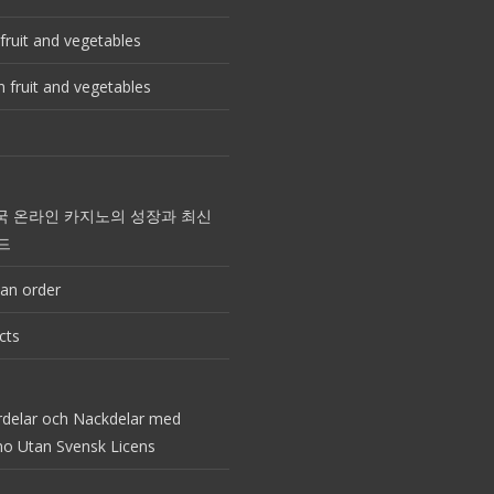
fruit and vegetables
 fruit and vegetables
국 온라인 카지노의 성장과 최신
드
an order
cts
rdelar och Nackdelar med
no Utan Svensk Licens