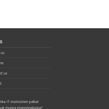
s
 us
me
ct us
S
nka IT-insinöörien palkat
vat muista insinöörialoista?