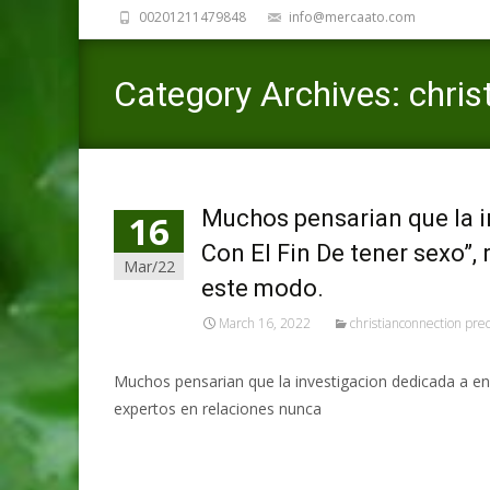
00201211479848
info@mercaato.com
Category Archives: chris
Muchos pensarian que la in
16
Con El Fin De tener sexo”,
Mar/22
este modo.
March 16, 2022
christianconnection prec
Muchos pensarian que la investigacion dedicada a enc
expertos en relaciones nunca
Read More…