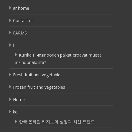
ar home
Contact us
FARMS
fi
Kuinka IT-insinöörien palkat eroavat muista
insinöörialoista?
Fresh fruit and vegetables
Frozen fruit and vegetables
Home
ko
한국 온라인 카지노의 성장과 최신 트렌드