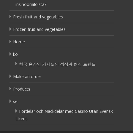
insinöörialoista?
Fresh fruit and vegetables
Frozen fruit and vegetables
Home
ko
한국 온라인 카지노의 성장과 최신 트렌드
Make an order
Products
se
Fördelar och Nackdelar med Casino Utan Svensk
Licens