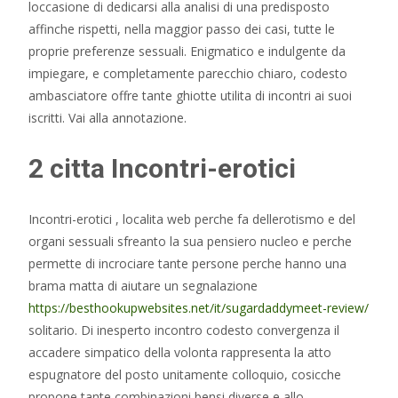
loccasione di dedicarsi alla analisi di una predisposto
affinche rispetti, nella maggior passo dei casi, tutte le
proprie preferenze sessuali. Enigmatico e indulgente da
impiegare, e completamente parecchio chiaro, codesto
ambasciatore offre tante ghiotte utilita di incontri ai suoi
iscritti. Vai alla annotazione.
2 citta Incontri-erotici
Incontri-erotici , localita web perche fa dellerotismo e del
organi sessuali sfreanto la sua pensiero nucleo e perche
permette di incrociare tante persone perche hanno una
brama matta di aiutare un segnalazione
https://besthookupwebsites.net/it/sugardaddymeet-review/
solitario. Di inesperto incontro codesto convergenza il
accadere simpatico della volonta rappresenta la atto
espugnatore del posto unitamente colloquio, cosicche
propone tante combinazioni bensi diverse e allo