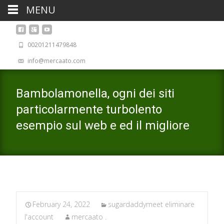
MENU
00201211479848
info@mercaato.com
Bambolamonella, ogni dei siti
particolarmente turbolento
esempio sul web e ed il migliore
February 24, 2022
sugardaddymeet eliminare
l'account
mercaato .