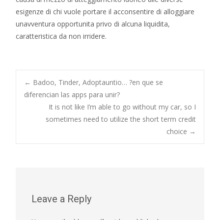
esigenze di chi vuole portare il acconsentire di alloggiare
unavventura opportunita privo di alcuna liquidita,
caratteristica da non irridere.
Post
←
Badoo, Tinder, Adoptauntio… ?en que se
diferencian las apps para unir?
It is not like I’m able to go without my car, so I
navigation
sometimes need to utilize the short term credit
choice
→
Leave a Reply