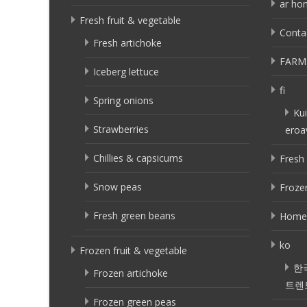
ar ho
Fresh fruit & vegetable
Conta
Fresh artichoke
FARM
Iceberg lettuce
fi
Spring onions
Kui
Strawberries
eroa
Chillies & capsicums
Fresh 
Snow peas
Frozen
Fresh green beans
Home
ko
Frozen fruit & vegetable
한
Frozen artichoke
트렌
Frozen green peas