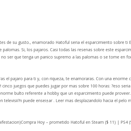
s de su gusto., enamorado Hatoful seri­a el esparcimiento sobre ti En
 palomas. Si, los pajaros. Casi todas las resenas sobre este esparci
 no ser que tenga un panico supremo a las palomas o se tome en forma
as el pajaro para ti y, con riqueza, te enamoraras. Con una enorme ci
! cinco juegos que puedes jugar por mas sobre 100 horas: ?eso seri­
el enorme bulto referente a hobby que un esparcimiento puede proveer.
n televisii?n puede ensei±ar . Leer mas desplazandolo hacia el pelo 
ifestacion)Compra Hoy – prometido Hatoful en Steam ($ 11) | PS4 ($ 