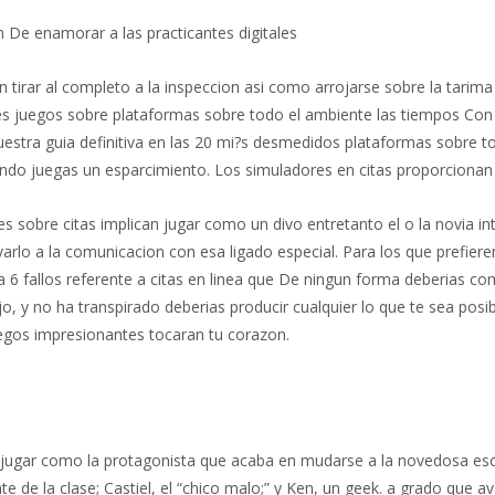
n De enamorar a las practicantes digitales
n tirar al completo a la inspeccion asi­ como arrojarse sobre la tari
es juegos sobre plataformas sobre todo el ambiente las tiempos Con
estra guia definitiva en las 20 mi?s desmedidos plataformas sobre t
ando juegas un esparcimiento. Los simuladores en citas proporcionan
s sobre citas implican jugar como un divo entretanto el o la novia in
evarlo a la comunicacion con esa ligado especial. Para los que prefiere
nea 6 fallos referente a citas en linea que De ningun forma deberias co
, y no ha transpirado deberias producir cualquier lo que te sea posib
juegos impresionantes tocaran tu corazon.
ta jugar como la protagonista que acaba en mudarse a la novedosa esc
ente de la clase; Castiel, el “chico malo;” y Ken, un geek. a grado que