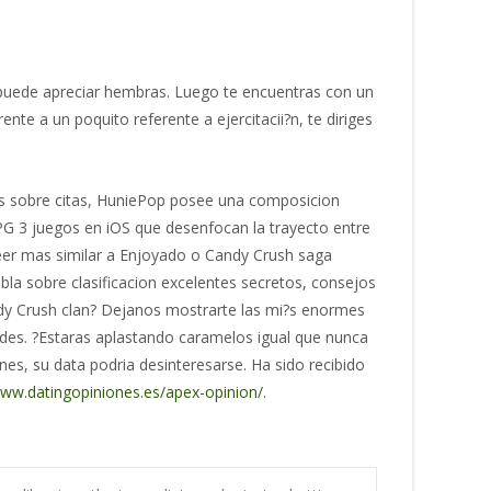
?s puede apreciar hembras. Luego te encuentras con un
nte a un poquito referente a ejercitacii?n, te diriges
es sobre citas, HuniePop posee una composicion
G 3 juegos en iOS que desenfocan la trayecto entre
eer mas similar a Enjoyado o Candy Crush saga
bla sobre clasificacion excelentes secretos, consejos
andy Crush clan? Dejanos mostrarte las mi?s enormes
tades. ?Estaras aplastando caramelos igual que nunca
es, su data podria desinteresarse. Ha sido recibido
ww.datingopiniones.es/apex-opinion/
.