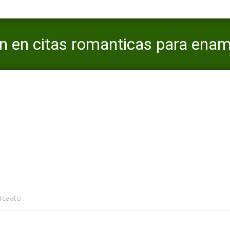
n en citas romanticas para enamo
Mercaato
>
Apex web de citas
>
7 juegos sobre simulacion en citas 
caato .