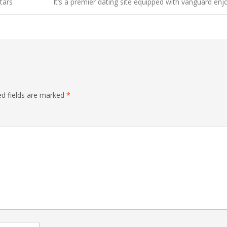
tars
It’s a premier dating site equipped with vanguard enj
ed fields are marked
*