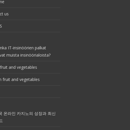
me
ct us
S
nka IT-insinöörien palkat
vat muista insinöörialoista?
fruit and vegetables
 fruit and vegetables
국 온라인 카지노의 성장과 최신
드