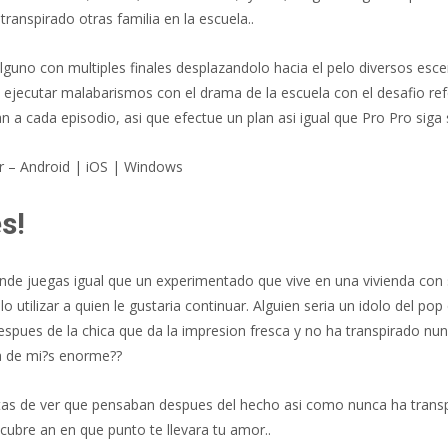
ranspirado otras familia en la escuela..
alguno con multiples finales desplazandolo hacia el pelo diversos es
ejecutar malabarismos con el drama de la escuela con el desafio refe
 a cada episodio, asi que efectue un plan asi­ igual que Pro Pro siga 
r – Android | iOS | Windows
s!
donde juegas igual que un experimentado que vive en una vivienda con
 utilizar a quien le gustaria continuar. Alguien seri­a un idolo del p
despues de la chica que da la impresion fresca y no ha transpirado nu
na de mi?s enorme??
etas de ver que pensaban despues del hecho asi­ como nunca ha transp
scubre an en que punto te llevara tu amor..