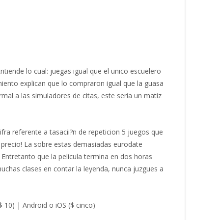
tiende lo cual: juegas igual que el unico escuelero
miento explican que lo compraron igual que la guasa
l a las simuladores de citas, este seri­a un matiz
fra referente a tasacii?n de repeticion 5 juegos que
a precio! La sobre estas demasiadas eurodate
 Entretanto que la pelicula termina en dos horas
muchas clases en contar la leyenda, nunca juzgues a
10) | Android o iOS ($ cinco)