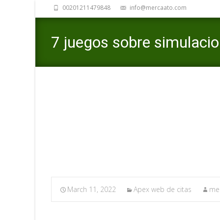
00201211479848
info@mercaato.com
7 juegos sobre simulacio
digitales
March 11, 2022
Apex web de citas
mer