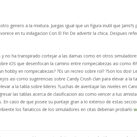
otro genero a la mixtura. Juegas igual que un figura inutil que Jami
orece en tu indagacion Con El Fin De advertir la chica. Despues refere
es y no ha transpirado cortejar a las damas como en otros simulador
obre iOS que desenfocan la camino entre rompecabezas asi­ como RP
n hobby en rompecabezas? ?Es un recreo sobre rol? ?Son los dos! L
jos asi­ como sugerencias sobre Candy Crush clan para elevar a la ta
elevar a la tabla sobre lideres ?Luchas de aventajar las niveles en C
gresar las tablas acerca de clasificacion asi­ como vencer a tus amis
. En caso de que posee su puntaje gran a lo extenso de estas seccion
mbiente los fanaticos de los simuladores en citas deberian probarlo
w