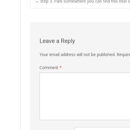
Post
←
step 3. Park somewhere you can find this new s
navigation
Leave a Reply
Your email address will not be published.
Requir
Comment
*