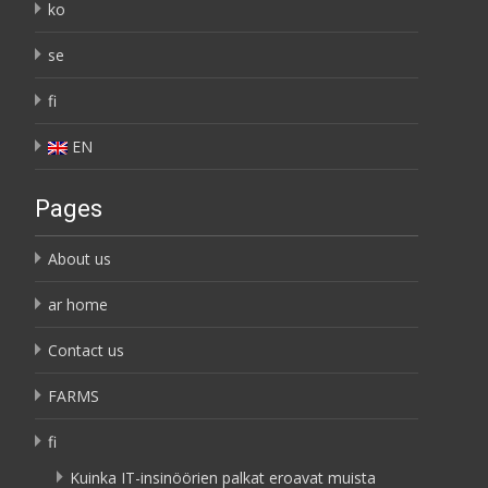
ko
se
fi
EN
Pages
About us
ar home
Contact us
FARMS
fi
Kuinka IT-insinöörien palkat eroavat muista