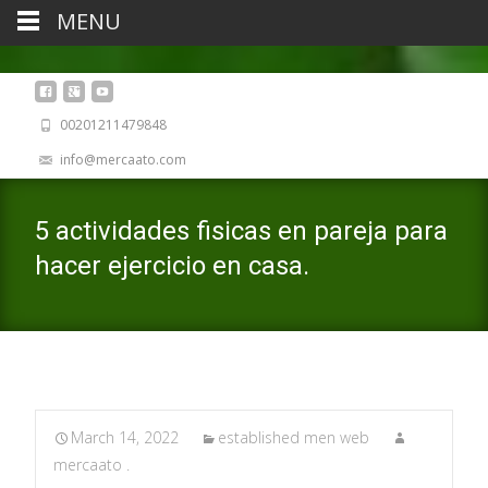
MENU
00201211479848
info@mercaato.com
5 actividades fisicas en pareja para
hacer ejercicio en casa.
March 14, 2022
established men web
mercaato .