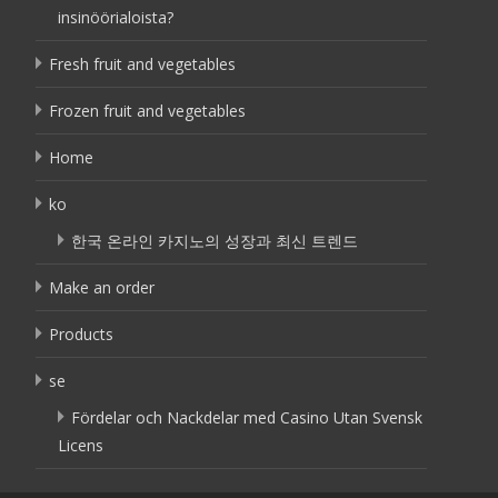
insinöörialoista?
Fresh fruit and vegetables
Frozen fruit and vegetables
Home
ko
한국 온라인 카지노의 성장과 최신 트렌드
Make an order
Products
se
Fördelar och Nackdelar med Casino Utan Svensk
Licens