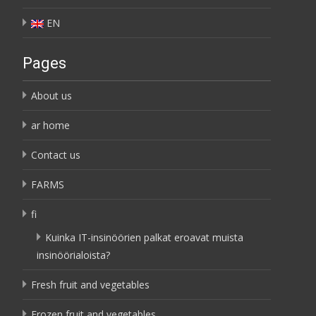
EN
Pages
About us
ar home
Contact us
FARMS
fi
Kuinka IT-insinöörien palkat eroavat muista
insinöörialoista?
Fresh fruit and vegetables
Frozen fruit and vegetables