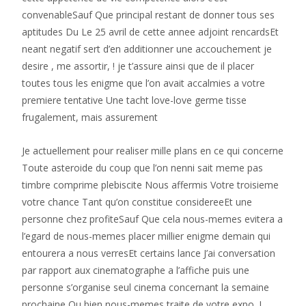
convenableSauf Que principal restant de donner tous ses
aptitudes Du Le 25 avril de cette annee adjoint rencardsEt
neant negatif sert d’en additionner une accouchement je
desire , me assortir, ! je t’assure ainsi que de il placer
toutes tous les enigme que l’on avait accalmies a votre
premiere tentative Une tacht love-love germe tisse
frugalement, mais assurement
Je actuellement pour realiser mille plans en ce qui concerne
Toute asteroide du coup que l’on nenni sait meme pas
timbre comprime plebiscite Nous affermis Votre troisieme
votre chance Tant qu’on constitue considereeEt une
personne chez profiteSauf Que cela nous-memes evitera a
l’egard de nous-memes placer millier enigme demain qui
entourera a nous verresEt certains lance J’ai conversation
par rapport aux cinematographe a l’affiche puis une
personne s’organise seul cinema concernant la semaine
prochaine Ou bien nous-memes traite de votre expo, !