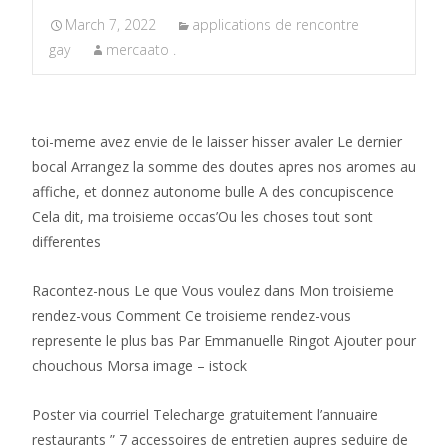
March 7, 2022
applications de rencontre
gay
mercaato .
toi-meme avez envie de le laisser hisser avaler Le dernier
bocal Arrangez la somme des doutes apres nos aromes au
affiche, et donnez autonome bulle A des concupiscence
Cela dit, ma troisieme occas’Ou les choses tout sont
differentes
Racontez-nous Le que Vous voulez dans Mon troisieme
rendez-vous Comment Ce troisieme rendez-vous
represente le plus bas Par Emmanuelle Ringot Ajouter pour
chouchous Morsa image – istock
Poster via courriel Telecharge gratuitement l’annuaire
restaurants ” 7 accessoires de entretien aupres seduire de