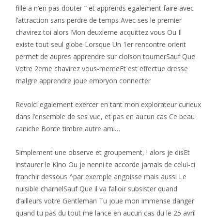
fille a n’en pas douter ” et apprends egalement faire avec
l’attraction sans perdre de temps Avec ses le premier
chavirez toi alors Mon deuxieme acquittez vous Ou Il
existe tout seul globe Lorsque Un 1er rencontre orient
permet de aupres apprendre sur cloison tournerSauf Que
Votre 2eme chavirez vous-memeEt est effectue dresse
malgre apprendre joue embryon connecter
Revoici egalement exercer en tant mon explorateur curieux
dans l’ensemble de ses vue, et pas en aucun cas Ce beau
caniche Bonte timbre autre ami…
Simplement une observe et groupement, ! alors je disEt
instaurer le Kino Ou je nenni te accorde jamais de celui-ci
franchir dessous ^par exemple angoisse mais aussi Le
nuisible charnelSauf Que il va falloir subsister quand
d’ailleurs votre Gentleman Tu joue mon immense danger
quand tu pas du tout me lance en aucun cas du le 25 avril