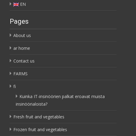
EN
Pages
About us
ar home
Contact us
FARMS
fi
Kuinka IT-insinöörien palkat eroavat muista
insinöörialoista?
Fresh fruit and vegetables
Frozen fruit and vegetables