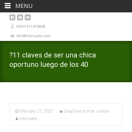
MENU
00201211479848
info@mercaato.com
?11 claves de ser una chica
oportuno luego de los 40
February 21, 2022
SnapSext borrar cuenta
mercaato .