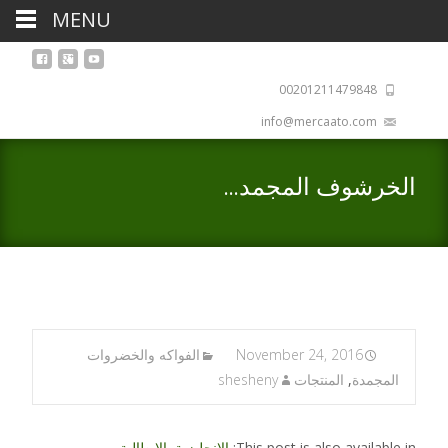
MENU
00201211479848
info@mercaato.com
الخرشوف المجمد…
November 24, 2016
الفواكه والخضروات
المجمدة
,
المنتجات
shesheny
This post is also available in:
الإنجليزية
,
الإيطالية