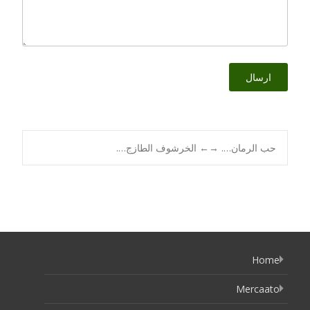
Post
حب الرمان….
→
←
الخرشوف الطازج….
navigation
Home
Mercaato