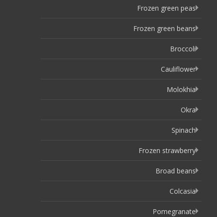
Frozen green peas
Frozen green beans
Broccoli
Cauliflower
Molokhia
Okra
Spinach
Frozen strawberry
Broad beans
Colcasia
Pomegranate