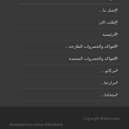
إتصل بنا….
إطلب الان
الرئيسية
الفواكه والخضروات الطازجة….
الفواكه والخضروات المجمدة
مركاتو….
مزارعنا….
منتجاتنا….
Copyright © Mercaato
devoleped by Asmaa Elshesheny