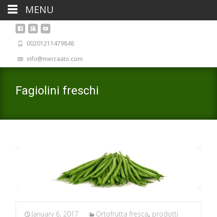
MENU
00201211479848
info@mercaato.com
Fagiolini freschi
January 6, 2017
Ortofrutta fresca
,
prodotti