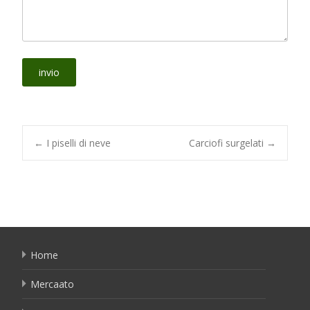
Post
←
I piselli di neve
Carciofi surgelati
→
navigation
Home
Mercaato