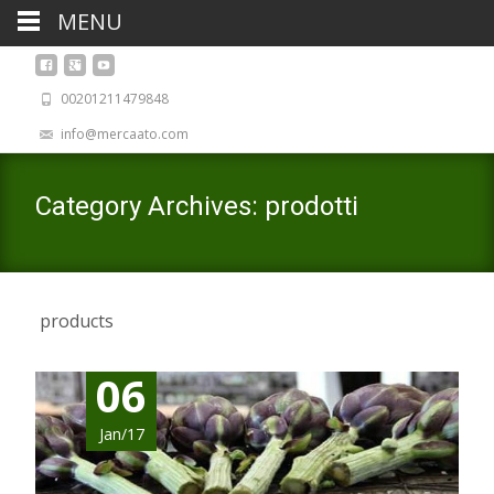
MENU
00201211479848
info@mercaato.com
Category Archives: prodotti
products
06
Jan/17