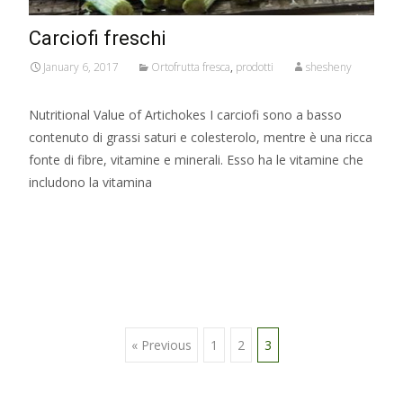
Carciofi freschi
January 6, 2017
Ortofrutta fresca
,
prodotti
shesheny
Nutritional Value of Artichokes I carciofi sono a basso
contenuto di grassi saturi e colesterolo, mentre è una ricca
fonte di fibre, vitamine e minerali. Esso ha le vitamine che
includono la vitamina
Read More…
Posts
« Previous
1
2
3